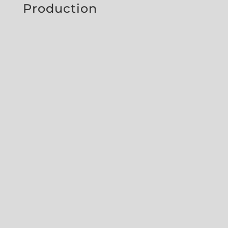
Production
Entfernung zum
m² der
Firmensitz
abzubildenden
Räumlichkeiten
auf Anzahl
Ebenen